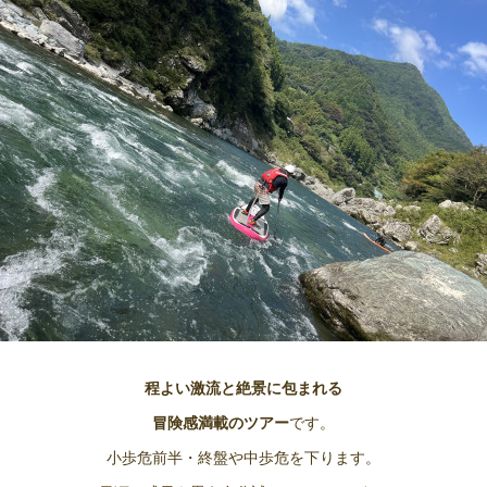
程よい激流と絶景に包まれる
冒険感満載のツアー
です。
小歩危前半・終盤や中歩危を下ります。