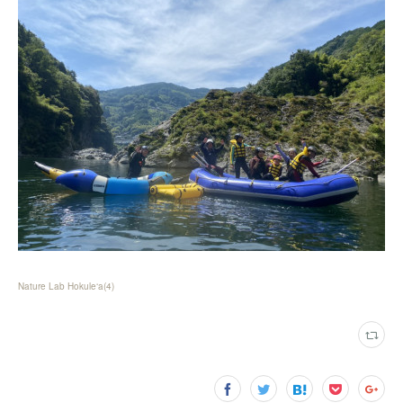
Nature Lab Hokuleʻa
(
4
)