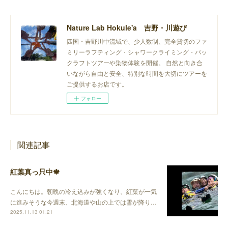
Nature Lab Hokule'a 吉野・川遊び
四国・吉野川中流域で、少人数制、完全貸切のファ
ミリーラフティング・シャワークライミング・パッ
クラフトツアーや染物体験を開催。 自然と向き合
いながら自由と安全、特別な時間を大切にツアーを
ご提供するお店です。
フォロー
関連記事
紅葉真っ只中🍁
こんにちは。朝晩の冷え込みが強くなり、紅葉が一気
に進みそうな今週末、北海道や山の上では雪が降り…
2025.11.13 01:21