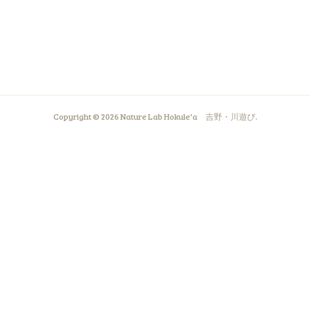
Copyright ©
2026
Nature Lab Hokule'a 吉野・川遊び
.